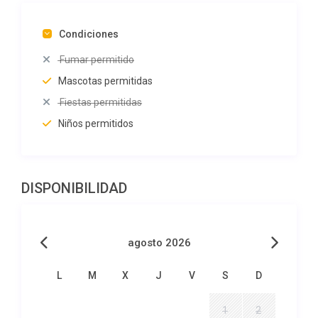
Condiciones
Fumar permitido
Mascotas permitidas
Fiestas permitidas
Niños permitidos
DISPONIBILIDAD
agosto 2026
L
M
X
J
V
S
D
1
2