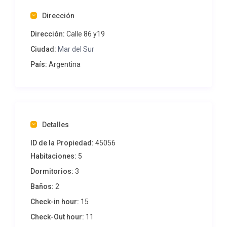
-Hamacas
Dirección
Video de la casa:
Dirección:
Calle 86 y19
Ciudad:
Mar del Sur
País:
Argentina
Detalles
ID de la Propiedad:
45056
Ubicación: calle 86 entre 17 y 19
Habitaciones:
5
✨️Vení a conocerla! ✨️ Disfrutala y volvé a elegirla! ✨️
Dormitorios:
3
Baños:
2
Check-in hour:
15
Check-Out hour:
11