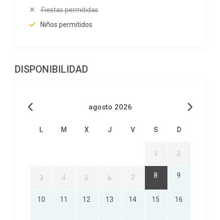
Fiestas permitidas
Niños permitidos
DISPONIBILIDAD
agosto 2026
L
M
X
J
V
S
D
1
2
8
9
3
4
5
6
7
10
11
12
13
14
15
16