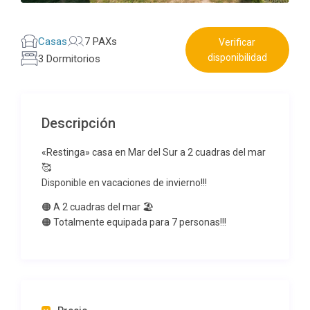
Casas
7 PAXs
Verificar
disponibilidad
3 Dormitorios
Descripción
«Restinga» casa en Mar del Sur a 2 cuadras del mar
🥰
Disponible en vacaciones de invierno!!!
🟠 A 2 cuadras del mar 🏖️
🟠 Totalmente equipada para 7 personas!!!
⭐️Hermosa y cómoda ideal para que descansen en
familia!⭐️
📍Living comerdor con TV de pantalla plana con
direct tv / Aire acondicionado frío calor 🛋️
📍Cocina moderna y confortable, con microondas,