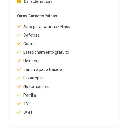
Características
IMPORTANTE NO SE ACEPTAN MASCOTAS DE
NINGÙN TIPO
Otras Características
Apto para familias / Niños
Cafetera
Cocina
Estacionamiento gratuito
Heladera
Jardín o patio trasero
Lavarropas
No fumadores
Parrilla
TV
Wi-Fi