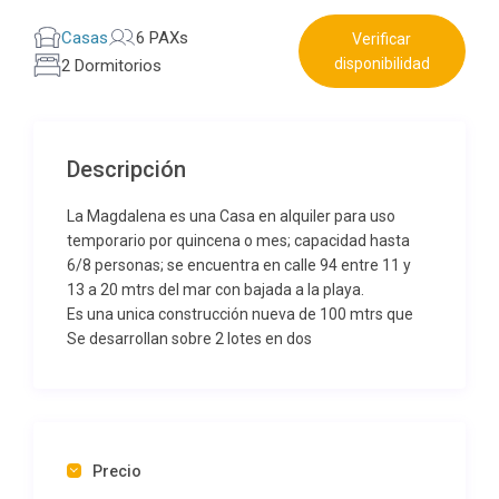
Casas
6 PAXs
Verificar
disponibilidad
2 Dormitorios
Descripción
La Magdalena es una Casa en alquiler para uso
temporario por quincena o mes; capacidad hasta
6/8 personas; se encuentra en calle 94 entre 11 y
13 a 20 mtrs del mar con bajada a la playa.
Es una unica construcción nueva de 100 mtrs que
Se desarrollan sobre 2 lotes en dos
plantas,materiales de construcción de primera
calidad carpintería de aluminio con doble vidriado
hermético; cortinas roller Black Out, pisos de
porcelanato; grifería monocomandos la
construcción fue realizada con ladrillos Retak
Precio
asegurando una gran aislación térmica y sonora;