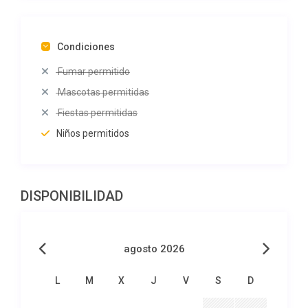
Condiciones
Fumar permitido
Mascotas permitidas
Fiestas permitidas
Niños permitidos
DISPONIBILIDAD
agosto 2026
L
M
X
J
V
S
D