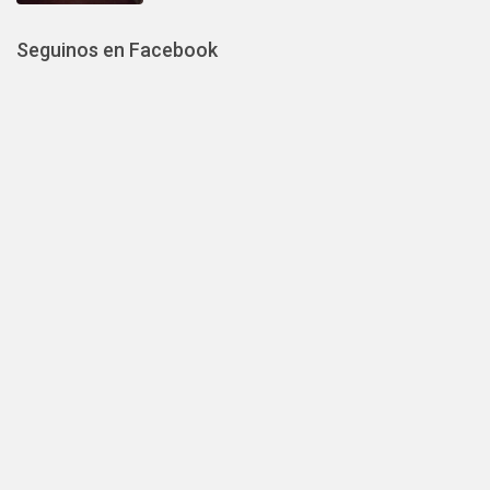
Seguinos en Facebook
Alquiler Mar del Sur
IMPORTANTE: si no recibís un correo
confirmando tu Solicitud de Reserva, te
sugerimos contactar directamente a
cada propietario a través de este
WhatsApp.