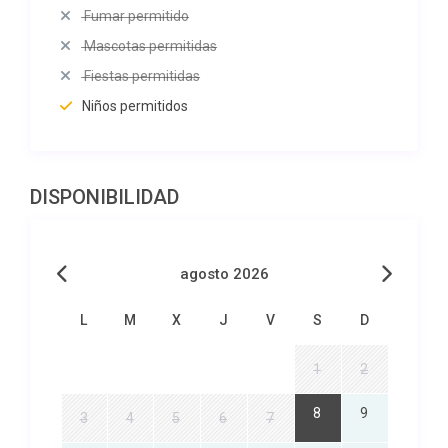
Fumar permitido
Mascotas permitidas
Fiestas permitidas
Niños permitidos
DISPONIBILIDAD
agosto 2026
L
M
X
J
V
S
D
1
2
8
9
3
4
5
6
7