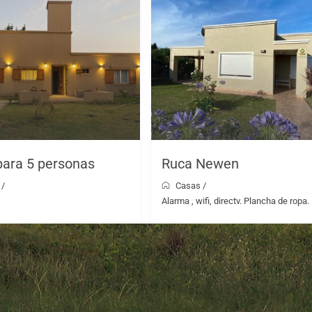
para 5 personas
Ruca Newen
/
Casas
/
Alarma , wifi, directv. Plancha de ropa.