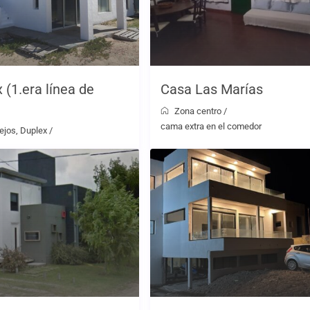
 (1.era línea de
Casa Las Marías
Zona centro
/
cama extra en el comedor
ejos
,
Duplex
/